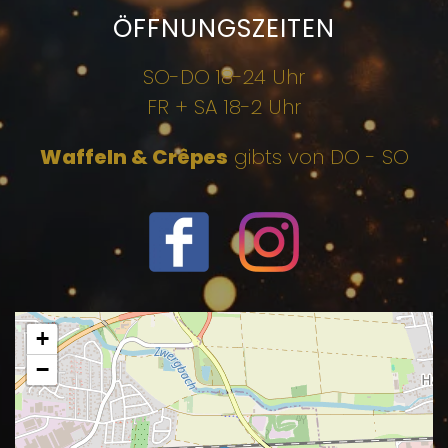
ÖFFNUNGSZEITEN
SO-DO 18-24 Uhr
FR + SA 18-2 Uhr
Waffeln & Crêpes
gibts von DO - SO
+
−